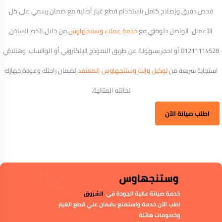
فحص دقيق وإصلاح كامل باستخدام قطع غيار أصلية مع ضمان رسمي على كل
الأعمال.
اتواصل دلوقتي مع
خدمة عملاء وستنجهاوس
من خلال الخط الساخن
01211114528 أو احجز بسهولة عن طريق النموذج الإلكتروني أو الواتساب، وهتلاقي
استجابة سريعة من
توكيل وايت وستنجهاوس المعتمد
لضمان راحتك وعودة جهازك
لحالته المثالية.
اطلب صيانة الآن