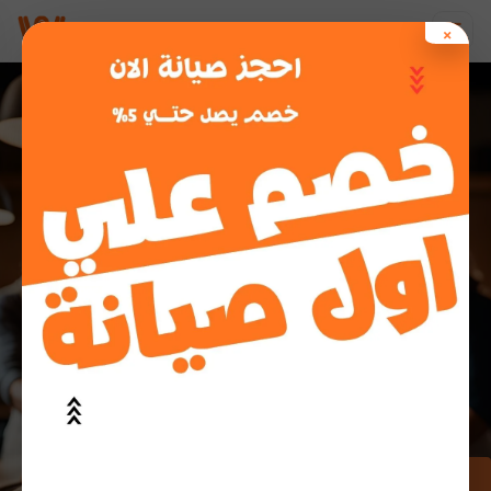
خطي
×
لى
لمحتوى
صيانة أجهزة
وايت وستنجهاوس
الشروق
احجز صيانة مضمونة في خطوات بسيطة فنيين معتمدين
استجابة سريعة قطع أصلية بضمان الشركة
اطلب صيانة الآن