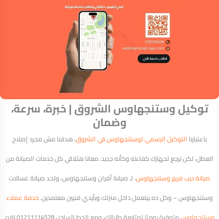
توكيل وستنجهاوس الشروق | خبرة، سرعة،
وضمان
باعتبارنا
التوكيل الرسمي لوستنجهاوس في الشروق
، هدفنا مش مجرد إصلاح
العطل، لكن نرجع لجهازك كفاءته وكأنه جديد. معانا هتلاقي كل خدمات الصيانة من
صيانة ديب فريزر وستنجهاوس
، لـ صيانة أفران وستنجهاوس، ولحد صيانة غسالات
وستنجهاوس – وكل ده بيتعمل داخل منزلك وبأيدي فنيين معتمدين.
خدمة عملاء
وستنجهاوس
متوفرة يوميًا لمتابعة طلباتك، ومع الخط الساخن 01211114528 تقدر